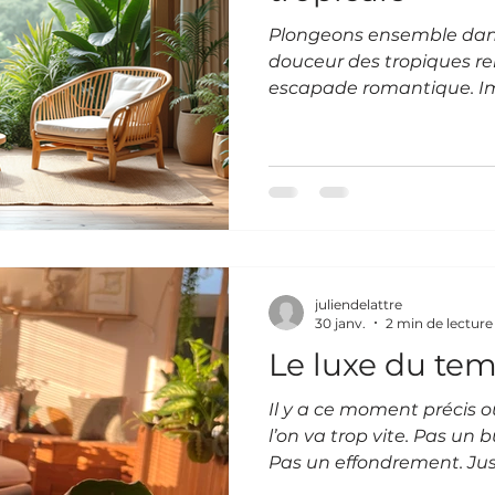
Plongeons ensemble dans
douceur des tropiques ren
escapade romantique. Im
chaque détail respire la 
luxuriante, et la sérénité
c’est bien plus qu’une s
invitation à l’évasion, à l
partagée. Ici, tout est p
puissions nous retrouver,
cocon de bien-être et d
unique d’une
juliendelattre
30 janv.
2 min de lecture
Le luxe du tem
Il y a ce moment précis 
l’on va trop vite. Pas un 
Pas un effondrement. Jus
terminé sans en avoir le 