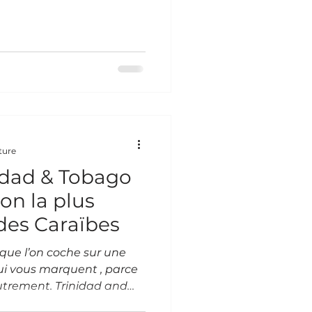
oitié. Une journée
ouvent là que naît le désir
 un concept.Comme un
ut va vite, plus rien ne
’enchaînent.Les gestes
tomatiques.On fait. On
ture
idad & Tobago
ion la plus
des Caraïbes
 que l’on coche sur une
s qui vous marquent , parce
utrement. Trinidad and
lieux rares.Une terre