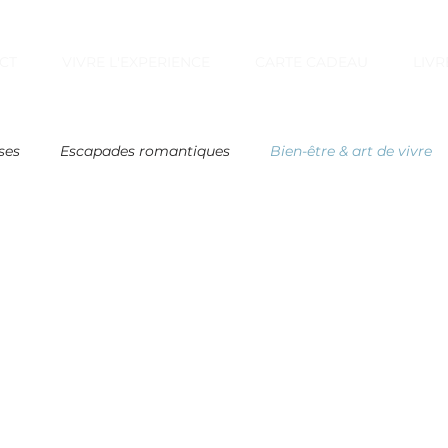
CT
VIVRE L'EXPERIENCE
CARTE CADEAU
LIVR
ses
Escapades romantiques
Bien-être & art de vivre