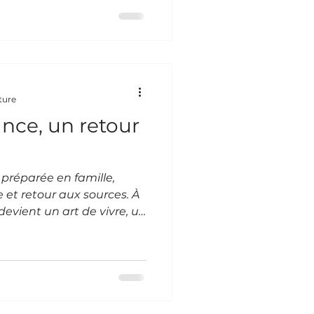
rofondément humaine —
ente des radars
t c’est sans doute ce qui
 Caraïbe vraie, vivante,
 vient pas chercher une
ent pour l’âme d’un
ture
nce, un retour
préparée en famille,
 et retour aux sources. À
 devient un art de vivre, un
smission inspiré des