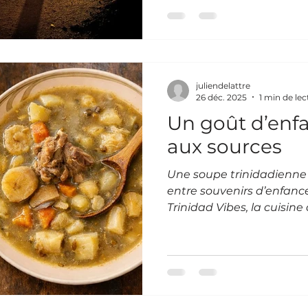
vibrante, contrastée, p
encore trop souvent abs
touristiques classiques. E
fait toute sa beauté. Une
sincère À Trinidad, on ne
juliendelattre
carte postale figée.On vi
26 déc. 2025
1 min de lec
Un goût d’enfa
aux sources
Une soupe trinidadienne 
entre souvenirs d’enfance
Trinidad Vibes, la cuisine
geste d’amour et de tran
Caraïbes.