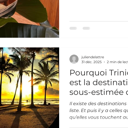
conversation écoutée à m
pleine… mais vide. C’est s
de ralentir. Pas comme
besoin physique. Quand to
s’imprime Les journées s
deviennent efficaces, au
coche. On
juliendelattre
31 déc. 2025
2 min de lec
Pourquoi Trin
est la destinat
sous-estimée 
Il existe des destinations
liste. Et puis il y a celle
qu’elles vous touchent a
Tobago fait partie de ces 