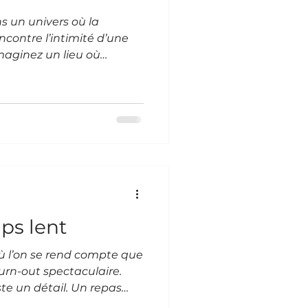
 un univers où la
contre l’intimité d’une
aginez un lieu où
chaleur, la nature
. Une love room tropicale,
imple chambre. C’est une
a complicité, à la magie
ensé pour que nous
 loin du tumulte, dans un
e charme. L’ambiance
ps lent
où l’on se rend compte que
burn-out spectaculaire.
te un détail. Un repas
souvenir. Une