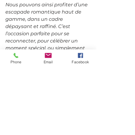
Nous pouvons ainsi profiter d’une 
escapade romantique haut de 
gamme, dans un cadre 
dépaysant et raffiné. C’est 
l’occasion parfaite pour se 
reconnecter, pour célébrer un 
moment spécial, ou simplement 
pour s’offrir une pause bien 
Phone
Email
Facebook
méritée.
Pour ceux qui souhaitent 
découvrir cette ambiance, il suffit 
de chercher une 
love room 
tropicale
. Vous y trouverez des 
offres adaptées à vos envies, avec 
des prestations sur mesure.
Un accueil personnalisé.
Un cadre soigné et 