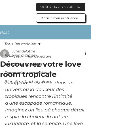
Vérifier la disponibilite
Choisir mon expérience
Post
Tous les articles
juliendelattre
Tous les articles
13 juin
4 min de lecture
Découvrez votre love
Histoire & coulisses
room tropicale
Escapades romantiques
Bien-être & art de vivre
Plongeons ensemble dans un 
univers où la douceur des 
tropiques rencontre l’intimité 
d’une escapade romantique. 
Imaginez un lieu où chaque détail 
respire la chaleur, la nature 
luxuriante, et la sérénité. Une love 