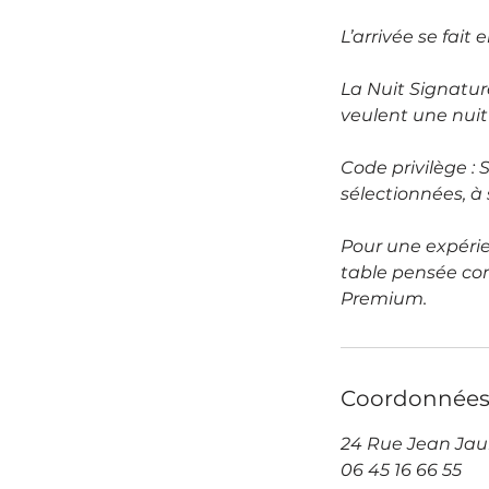
L’arrivée se fait
La Nuit Signatur
veulent une nui
Code privilège :
sélectionnées, à 
Pour une expéri
table pensée co
Premium.
Coordonnée
24 Rue Jean Jaurè
06 45 16 66 55