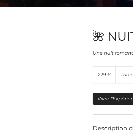
🌺 NU
Une nuit romant
229
euros
229 €
Trini
Vivre l'Expérie
Description d