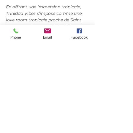
En offrant une immersion tropicale,
Trinidad Vibes s’impose comme une
love room tropicale proche de Saint
Omer
, un adresse confidentielle pour
une escapade romantique avec spa
Phone
Email
Facebook
privatif dans le Pas-de-Calais.
Trinidad Vibes vous propose de
prolonger cette expérience dans le
cadre d’un séjour complet, découvrez
notre page dédiée au
week-end
romantique près de Saint-Omer.
Si certains choisissent de prolonger
cette expérience sur plusieurs jours,
d’autres préfèrent se concentrer sur
l’essentiel, le temps d’une seule nuit.
Dans ce cas, une
nuit romantique avec
jacuzzi privatif dans le Pas-de-Calais
offre une parenthèse tout aussi intense,
mais plus immédiate.