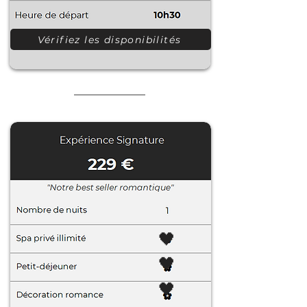
Vérifiez les disponibilités
🖤
🖤
🖤