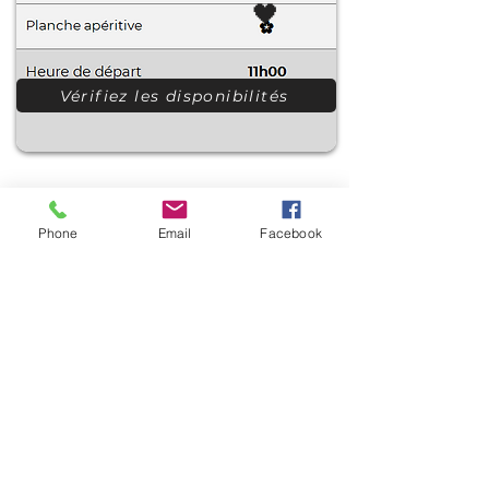
🖤
Vérifiez les disponibilités
Phone
Email
Facebook
🖤
🖤