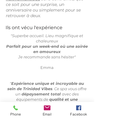
ce soit pour une surprise, un
anniversaire ou simplement pour se
retrouver à deux.
Ils ont vécu l'expérience
"Superbe accueil. Lieu magnifique et
chaleureux
Parfait pour un week-end où une soirée
en amoureux
Je recommande sans hésiter"
Emma
"
Expérience unique et incroyable au
sein de Trinidad Vibes
. Ce spa vous offre
un
dépaysement total
avec des
équipements de
qualité et une
décoration apportant une déconnexion
totale
. Ambiance apaisante et cocooning.
Phone
Email
Facebook
Ce spa privatif est, sans hésiter, le plus
beau et agréable des environs
. Je
recommande vivement.
Planche apéritive et petit déjeuner très