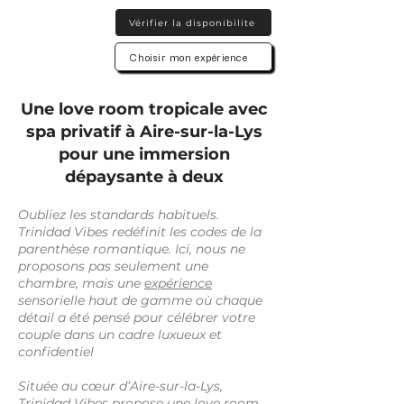
Vérifier la disponibilite
Choisir mon expérience
Une love room tropicale avec
spa privatif à Aire-sur-la-Lys
pour une immersion
dépaysante à deux
Oubliez les standards habituels.
Trinidad Vibes redéfinit les codes de la
parenthèse romantique. Ici, nous ne
proposons pas seulement une
chambre, mais une
expérience
sensorielle haut de gamme où chaque
détail a été pensé pour célébrer votre
couple dans un cadre luxueux et
confidentiel
Située au cœur d’Aire-sur-la-Lys,
Trinidad Vibes propose une love room